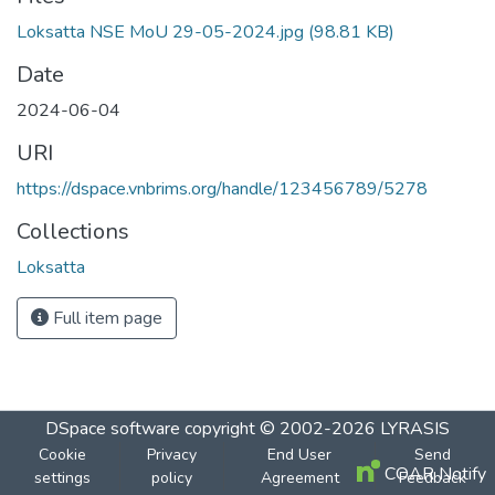
Loksatta NSE MoU 29-05-2024.jpg
(98.81 KB)
Date
2024-06-04
URI
https://dspace.vnbrims.org/handle/123456789/5278
Collections
Loksatta
Full item page
DSpace software
copyright © 2002-2026
LYRASIS
Cookie
Privacy
End User
Send
COAR Notify
settings
policy
Agreement
Feedback